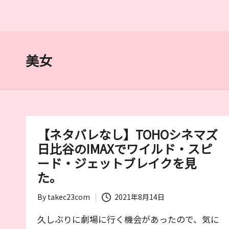
る
筆
者
が
美女
お
す
す
め
す
る
【ネタバレなし】TOHOシネマズ
作
日比谷のIMAXでワイルド・スピ
品
ード・ジェットブレイクを見
や
た。
女
優
By
takec23com
2021年8月14日
Posted
を
by
紹
久しぶりに劇場に行く機会があったので、気に