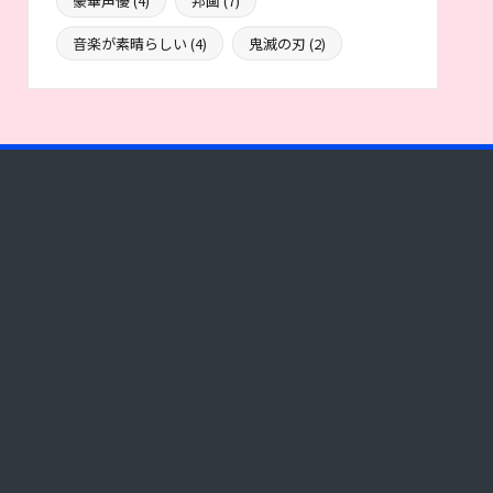
豪華声優
(4)
邦画
(7)
音楽が素晴らしい
(4)
鬼滅の刃
(2)