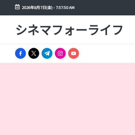
2026年8月7日(金)
-
7:57:50 AM
Skip
シネマフォーライフ
to
映
content
画
や
facebook.com
ド
twitter.com
t.me
instagram.com
youtube.com
ラ
マ
を
年
間
300
本
以
上
見