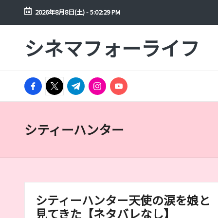
2026年8月8日(土)
-
5:02:29 PM
Skip
シネマフォーライフ
to
映
content
画
や
facebook.com
ド
twitter.com
t.me
instagram.com
youtube.com
ラ
マ
を
シティーハンター
年
間
300
本
以
シティーハンター天使の涙を娘と
上
見
見てきた【ネタバレなし】