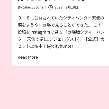
る
By
takec23com
2023年9月18日
筆
Posted
者
by
９・８に公開されていたシティハンター天使の
が
涙をようやく劇場で見ることができた。 この
お
投稿をInstagramで見る 「劇場版シティーハン
す
ター 天使の涙(エンジェルダスト)」【公式】大
す
ヒット上映中！(@cityhunter…
め
す
Read More
る
作
品
や
女
優
を
紹