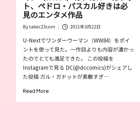
る
ト、ペドロ・パスカル好きは必
筆
見のエンタメ作品
者
By
takec23com
2021年3月22日
が
Posted
お
by
U-Nextでワンダーウーマン（WW84）をポイ
す
ントを使って見た。一作目よりも内容が濃かっ
す
たのでとても満足できた。 この投稿を
め
Instagramで見る DC(@dccomics)がシェアし
す
る
た投稿 ガル・ガドットが素敵すぎ…
作
Read More
品
や
女
優
を
紹