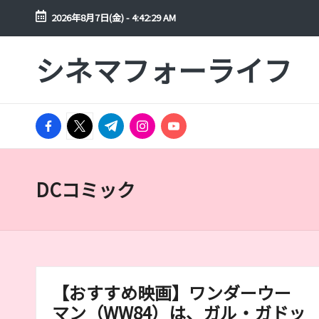
2026年8月7日(金)
-
4:42:29 AM
Skip
シネマフォーライフ
to
映
content
画
や
facebook.com
ド
twitter.com
t.me
instagram.com
youtube.com
ラ
マ
を
DCコミック
年
間
300
本
以
【おすすめ映画】ワンダーウー
上
見
マン（WW84）は、ガル・ガドッ