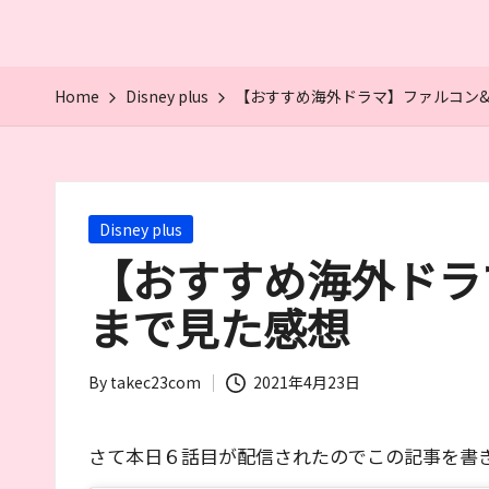
る
筆
者
が
Home
Disney plus
【おすすめ海外ドラマ】ファルコン
お
す
す
め
Posted
Disney plus
す
in
【おすすめ海外ドラ
る
作
まで見た感想
品
や
女
By
takec23com
2021年4月23日
Posted
優
by
を
さて本日６話目が配信されたのでこの記事を書
紹