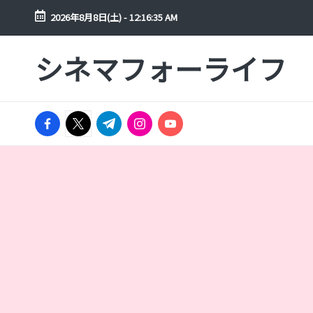
2026年8月8日(土)
-
12:16:36 AM
Skip
シネマフォーライフ
to
映
content
画
や
facebook.com
ド
twitter.com
t.me
instagram.com
youtube.com
ラ
マ
を
年
間
300
本
以
上
見