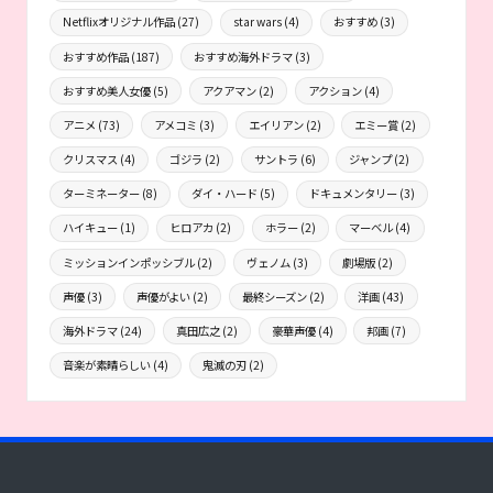
Netflixオリジナル作品
(27)
star wars
(4)
おすすめ
(3)
おすすめ作品
(187)
おすすめ海外ドラマ
(3)
おすすめ美人女優
(5)
アクアマン
(2)
アクション
(4)
アニメ
(73)
アメコミ
(3)
エイリアン
(2)
エミー賞
(2)
クリスマス
(4)
ゴジラ
(2)
サントラ
(6)
ジャンプ
(2)
ターミネーター
(8)
ダイ・ハード
(5)
ドキュメンタリー
(3)
ハイキュー
(1)
ヒロアカ
(2)
ホラー
(2)
マーベル
(4)
ミッションインポッシブル
(2)
ヴェノム
(3)
劇場版
(2)
声優
(3)
声優がよい
(2)
最終シーズン
(2)
洋画
(43)
海外ドラマ
(24)
真田広之
(2)
豪華声優
(4)
邦画
(7)
音楽が素晴らしい
(4)
鬼滅の刃
(2)