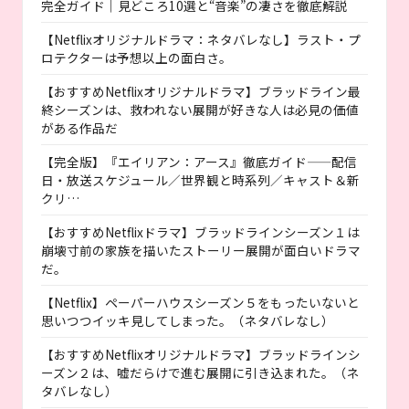
完全ガイド｜見どころ10選と“音楽”の凄さを徹底解説
【Netflixオリジナルドラマ：ネタバレなし】ラスト・プ
ロテクターは予想以上の面白さ。
【おすすめNetflixオリジナルドラマ】ブラッドライン最
終シーズンは、救われない展開が好きな人は必見の価値
がある作品だ
【完全版】『エイリアン：アース』徹底ガイド——配信
日・放送スケジュール／世界観と時系列／キャスト＆新
クリ…
【おすすめNetflixドラマ】ブラッドラインシーズン１は
崩壊寸前の家族を描いたストーリー展開が面白いドラマ
だ。
【Netflix】ペーパーハウスシーズン５をもったいないと
思いつつイッキ見してしまった。（ネタバレなし）
【おすすめNetflixオリジナルドラマ】ブラッドラインシ
ーズン２は、嘘だらけで進む展開に引き込まれた。（ネ
タバレなし）