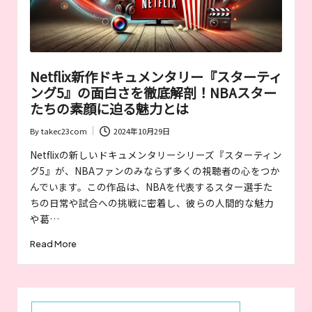
が
お
す
す
め
Netflix新作ドキュメンタリー『スターティ
す
ング5』の面白さを徹底解剖！NBAスター
る
作
たちの素顔に迫る魅力とは
品
By
takec23com
2024年10月29日
や
Posted
女
by
Netflixの新しいドキュメンタリーシリーズ『スターティン
優
グ5』が、NBAファンのみならず多くの視聴者の心をつか
を
んでいます。この作品は、NBAを代表するスター選手た
紹
ちの日常や試合への挑戦に密着し、彼らの人間的な魅力
介
や葛…
Read More