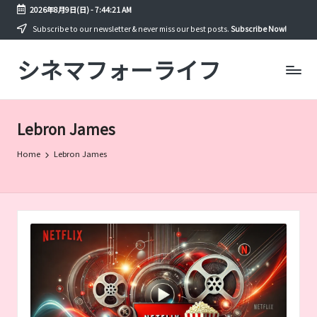
2026年8月9日(日)
-
7:44:21 AM
Skip
Subscribe to our newsletter & never miss our best posts.
Subscribe Now!
to
シネマフォーライフ
content
映
画
や
ド
Lebron James
ラ
マ
Home
Lebron James
を
年
間
300
本
以
上
見
る
筆
者