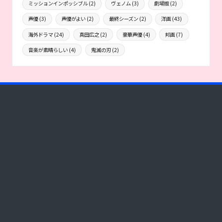
ミッションインポッシブル
(2)
ヴェノム
(3)
劇場版
(2)
声優
(3)
声優がよい
(2)
最終シーズン
(2)
洋画
(43)
海外ドラマ
(24)
真田広之
(2)
豪華声優
(4)
邦画
(7)
音楽が素晴らしい
(4)
鬼滅の刃
(2)