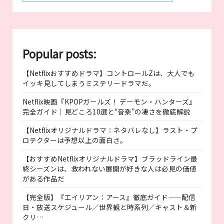
Popular posts:
【Netflixおすすめドラマ】コントロールZは、大人でも
イッキ見してしまうミステリードラマだ。
Netflix映画『KPOPガールズ！ デーモン・ハンターズ』
完全ガイド｜見どころ10選と“音楽”の凄さを徹底解説
【Netflixオリジナルドラマ：ネタバレなし】ラスト・プ
ロテクターは予想以上の面白さ。
【おすすめNetflixオリジナルドラマ】ブラッドライン最
終シーズンは、救われない展開が好きな人は必見の価値
がある作品だ
【完全版】『エイリアン：アース』徹底ガイド——配信
日・放送スケジュール／世界観と時系列／キャスト＆新
クリ…