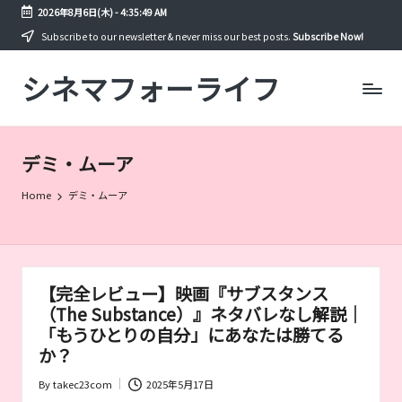
2026年8月6日(木)
-
4:35:49 AM
Skip
Subscribe to our newsletter & never miss our best posts.
Subscribe Now!
to
シネマフォーライフ
content
映
画
や
ド
デミ・ムーア
ラ
マ
Home
デミ・ムーア
を
年
間
300
本
【完全レビュー】映画『サブスタンス
以
（The Substance）』ネタバレなし解説｜
上
見
「もうひとりの自分」にあなたは勝てる
る
か？
筆
By
takec23com
2025年5月17日
者
Posted