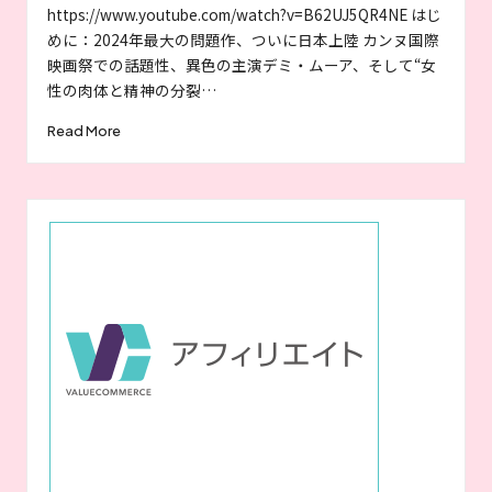
が
by
https://www.youtube.com/watch?v=B62UJ5QR4NE はじ
お
めに：2024年最大の問題作、ついに日本上陸 カンヌ国際
す
映画祭での話題性、異色の主演デミ・ムーア、そして“女
す
性の肉体と精神の分裂…
め
す
Read More
る
作
品
や
女
優
を
紹
介