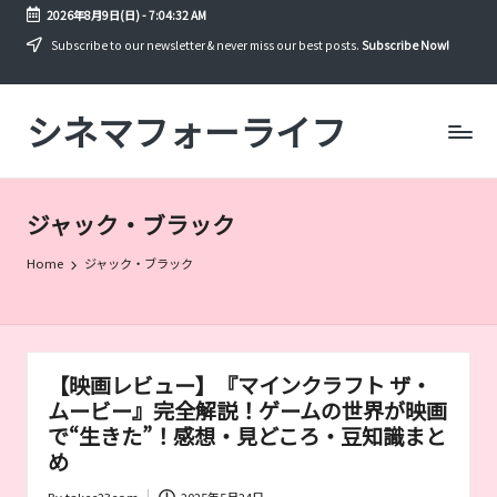
2026年8月9日(日)
-
7:04:32 AM
Skip
Subscribe to our newsletter & never miss our best posts.
Subscribe Now!
to
content
シネマフォーライフ
映
画
や
ド
ジャック・ブラック
ラ
マ
Home
ジャック・ブラック
を
年
間
300
本
【映画レビュー】『マインクラフト ザ・
以
ムービー』完全解説！ゲームの世界が映画
上
見
で“生きた”！感想・見どころ・豆知識まと
る
め
筆
By
takec23com
2025年5月24日