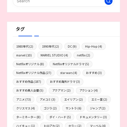
タグ
1980年代
(2)
1990年代
(2)
DC
(9)
Hip-Hop
(4)
marvel
(10)
MARVEL STUDIO
(4)
netflix
(2)
Netflixオリジナル
(8)
Netflixオリジナルドラマ
(5)
Netflixオリジナル作品
(27)
star wars
(4)
おすすめ
(3)
おすすめ作品
(187)
おすすめ海外ドラマ
(3)
おすすめ美人女優
(5)
アクアマン
(2)
アクション
(4)
アニメ
(73)
アメコミ
(3)
エイリアン
(2)
エミー賞
(2)
クリスマス
(4)
ゴジラ
(2)
サントラ
(6)
ジャンプ
(2)
ターミネーター
(8)
ダイ・ハード
(5)
ドキュメンタリー
(3)
ハイキュー
(1)
ヒロアカ
(2)
ホラー
(2)
マーベル
(4)