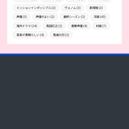
ミッションインポッシブル
(2)
ヴェノム
(3)
劇場版
(2)
声優
(3)
声優がよい
(2)
最終シーズン
(2)
洋画
(43)
海外ドラマ
(24)
真田広之
(2)
豪華声優
(4)
邦画
(7)
音楽が素晴らしい
(4)
鬼滅の刃
(2)