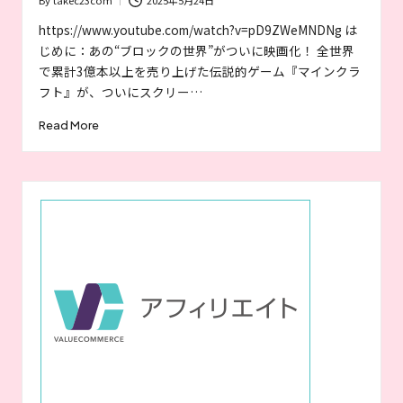
者
Posted
が
by
https://www.youtube.com/watch?v=pD9ZWeMNDNg は
お
じめに：あの“ブロックの世界”がついに映画化！ 全世界
す
で累計3億本以上を売り上げた伝説的ゲーム『マインクラ
す
フト』が、ついにスクリー…
め
す
Read More
る
作
品
や
女
優
を
紹
介