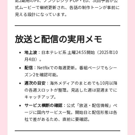
第2期用のPV、ノンクレジットOP・ED、次回予告が公
式ムービーで継続更新され、各話の制作トーンが事前に
見える設計になっています。
放送と配信の実用メモ
地上波
：日本テレビ系 土曜24:55開始（2025年10
月4日）。
配信
：Netflixでの毎週更新。番組ページでもシー
ズン2を確認可能。
週次の目安
：海外メディアのまとめでも10月以降
の各週スロットが整理。見逃した週は翌週までに
キャッチアップ。
サービス横断の確認
：公式「放送・配信情報」ペ
ージに国内サービス一覧。開始日と配信形態は各
社で差があるため、直前に要確認。