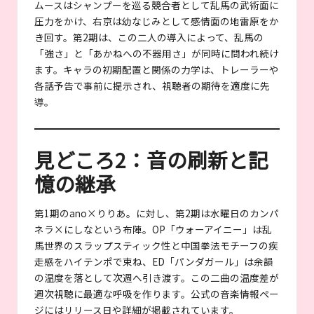
ムースはシャンプーを巡る競合者として乱馬の武術面に
圧力をかけ、右京は幼なじみとして感情面の地雷原をか
き回す。第2期は、この二人の導入によって、乱馬の
「強さ」と「あかねへの不器用さ」が同時に問われ続け
ます。キャラの初期配置と関係の力学は、トレーラーや
各話予告で事前に提示され、視聴者の期待を適度に先
導。
見どころ2：音の刷新と記
憶の継承
第1期のano×りりあ。に対し、第2期は水曜日のカンパ
ネラ×にしなという布陣。OP「ウォーアイニー」は乱
馬世界のスラップスティック性と中国拳法モチーフの疾
走感をハイテンポで束ね、ED「パンダガール」は余韻
の温度を落として次週へ引き渡す。この二曲の温度差が
週次視聴に最適な呼吸を作ります。公式の音楽情報ペー
ジにはリリース日や詳細が掲載されています。