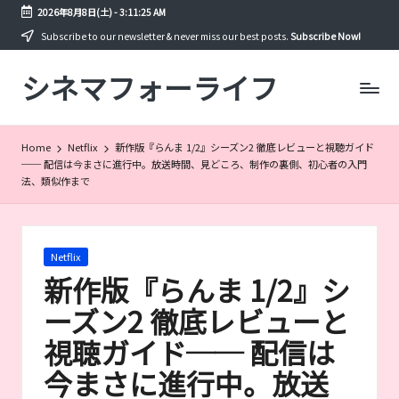
2026年8月8日(土)
-
3:11:26 AM
Skip
Subscribe to our newsletter & never miss our best posts.
Subscribe Now!
to
シネマフォーライフ
content
映
画
や
ド
Home
Netflix
新作版『らんま 1/2』シーズン2 徹底レビューと視聴ガイド
ラ
── 配信は今まさに進行中。放送時間、見どころ、制作の裏側、初心者の入門
マ
法、類似作まで
を
年
間
300
Posted
Netflix
本
in
新作版『らんま 1/2』シ
以
ーズン2 徹底レビューと
上
見
視聴ガイド── 配信は
る
筆
今まさに進行中。放送
者