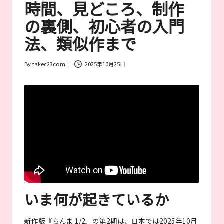
時間、見どころ、制作
が
お
の裏側、初心者の入門
す
す
法、類似作まで
め
す
By
takec23com
2025年10月25日
る
Posted
作
by
品
や
女
優
を
紹
介
いま何が起きているか
新作版『らんま 1/2』の第2期は、日本では2025年10月