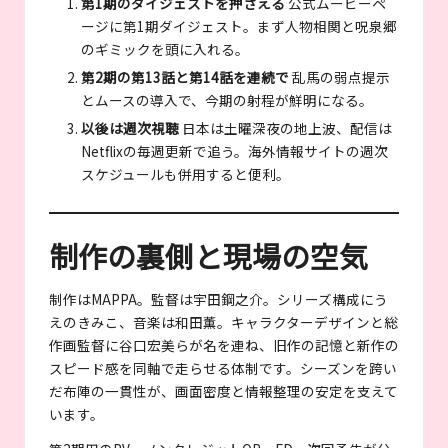
第1期のダイジェストを押さえる
公式ムービーペ
ージに第1期ダイジェスト。まず人物相関と呪泉郷
のギミックを頭に入れる。
第2期の第13話と第14話を連続で
乱馬の弱点提示
とムースの導入で、今期の射程が鮮明になる。
以後は週次視聴
日本は土曜深夜の地上波、配信は
Netflixの毎週更新で追う。海外情報サイトの週次
スケジュールも併用すると便利。
制作の裏側と現場の空気
制作はMAPPA。監督は宇田鋼之介。シリーズ構成にう
えのきみこ、音楽は和田薫。キャラクターデザインと総
作画監督に谷口宏美らが名を連ね、旧作の記憶と新作の
スピード感を同軸で走らせる体制です。シーズンを跨い
だ布陣の一貫性が、画面密度と情報整理の安定を支えて
います。