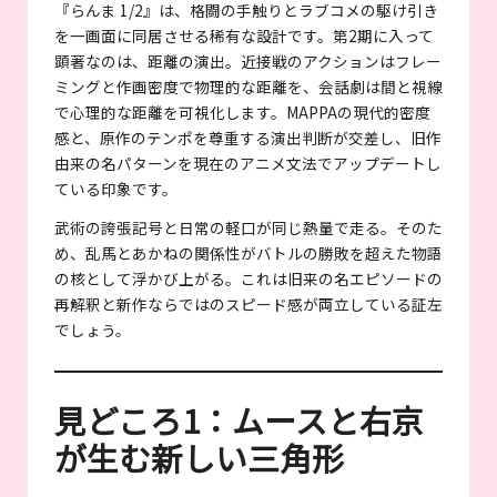
『らんま 1/2』は、格闘の手触りとラブコメの駆け引き
を一画面に同居させる稀有な設計です。第2期に入って
顕著なのは、距離の演出。近接戦のアクションはフレー
ミングと作画密度で物理的な距離を、会話劇は間と視線
で心理的な距離を可視化します。MAPPAの現代的密度
感と、原作のテンポを尊重する演出判断が交差し、旧作
由来の名パターンを現在のアニメ文法でアップデートし
ている印象です。
武術の誇張記号と日常の軽口が同じ熱量で走る。そのた
め、乱馬とあかねの関係性がバトルの勝敗を超えた物語
の核として浮かび上がる。これは旧来の名エピソードの
再解釈と新作ならではのスピード感が両立している証左
でしょう。
見どころ1：ムースと右京
が生む新しい三角形