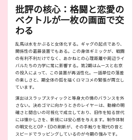
批評の核心：格闘と恋愛の
ベクトルが一枚の画面で交
わる
乱馬は水をかぶると女体化する。ギャグの起点であり、
関係性の葛藤装置でもある。この身体ギミックが、戦闘
の有利不利だけでなく、あかねとの心理距離や周辺ライ
バルたちの力学に常に影響する。第2期はムースと右京
の投入によって、この装置が再活性化。一話単位の落差
の楽しさと、期全体の弧を描くロマコメの緊張が両立し
ています。
演出はスラップスティックと等身大の情のバランスを外
さない。決めゴマに向かうときのレイヤーは、動線の明
確さと間合いの可視化で成立しており、旧作を知る世代
には懐かしさを、新規には安心感を与えます。制作体制
の明文化とOP・EDの刷新が、その手触りを現代の音と
スピードでラッピングしているのが今期の強みです。