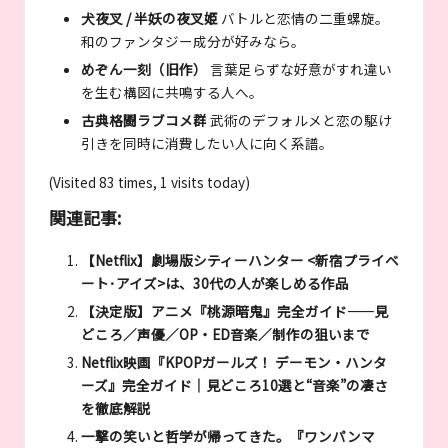
犬夜叉 / 半妖の夜叉姫
バトルと恋情の二重螺旋。
和のファンタジー成分が好みなら。
めぞん一刻（旧作）
言葉足らずな好意がすれ違い
を生む構図に共鳴する人へ。
古典格闘ラブコメ群
武術のデフォルメと恋の駆け
引きを同時に消費したい人に向く系譜。
(Visited 83 times, 1 visits today)
関連記事:
【Netflix】劇場版シティーハンター <新宿プライベ
ート･アイズ>は、30代の人が楽しめる作品
【決定版】アニメ『桃源暗鬼』完全ガイド——見
どころ／声優／OP・ED音楽／制作の狙いまで
Netflix映画『KPOPガールズ！ デーモン・ハンタ
ーズ』完全ガイド｜見どころ10選と“音楽”の凄さ
を徹底解説
一撃の笑いと哲学が帰ってきた。『ワンパンマ