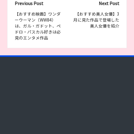
Post
Previous Post
Next Post
navigation
【おすすめ映画】ワンダ
【おすすめ美人女優】3
ーウーマン（WW84）
月に見た作品で登場した
は、ガル・ガドット、ペ
美人女優を紹介
ドロ・パスカル好きは必
見のエンタメ作品