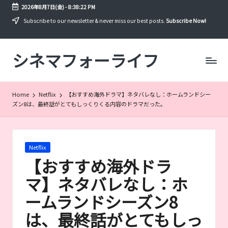
2026年8月7日(金)
-
8:38:22 PM
Skip
Subscribe to our newsletter & never miss our best posts.
Subscribe Now!
to
content
シネマフォーライフ
映
画
や
ド
Home
Netflix
【おすすめ海外ドラマ】ネタバレなし：ホームランドシー
ラ
ズン8は、最終話がとてもしっくりくる内容のドラマだった。
マ
を
年
間
Posted
Netflix
300
in
【おすすめ海外ドラ
本
以
マ】ネタバレなし：ホ
上
ームランドシーズン8
見
る
は、最終話がとてもしっ
筆