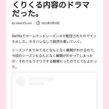
者
くりくる内容のドラマ
が
だった。
お
す
す
By
takec23com
2021年3月26日
Posted
め
by
す
Netflixでホームランドシーズン８が配信されたのでイッ
る
キみした。ネタバレなしで感想を書いていく。
作
品
シーズン７までみてるとなんとなく展開がわかるので、
や
今回のシーズンもなんとなく展開がわかってしまった
女
が、それでもワクワクする展開だったのでとてもよかっ
優
た。
を
紹
介