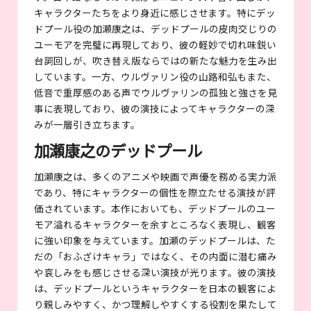
キャラクターたちをより身近に感じさせます。特にデッ
ドプール役の加瀬康之は、デッドプールの皮肉交じりの
ユーモアを完璧に再現しており、彼の軽妙で切れ味鋭い
台詞回しが、吹き替え版ならではの新たな魅力を生み出
しています。一方、ウルヴァリン役の山路和弘もまた、
低音で重厚感のある声でウルヴァリンの孤独と強さを見
事に表現しており、彼の演技によってキャラクターの深
みが一層引き立ちます。
加瀬康之のデッドプール
加瀬康之は、多くのアニメや映画で声優を務める実力派
であり、特にキャラクターの個性を際立たせる演技が評
価されています。本作においても、デッドプールのユー
モア溢れるキャラクターを余すところなく表現し、観客
に強い印象を与えています。加瀬のデッドプールは、た
だの「おふざけキャラ」ではなく、その内面に潜む痛み
や哀しみをも感じさせる深い演技が光ります。彼の演技
は、デッドプールというキャラクターを日本の観客によ
り親しみやすく、かつ理解しやすくする役割を果たして