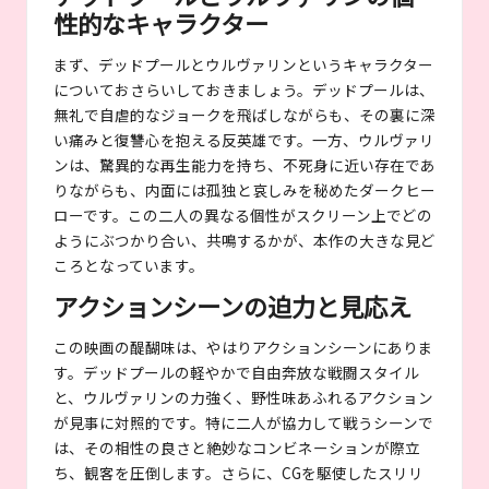
性的なキャラクター
まず、デッドプールとウルヴァリンというキャラクター
についておさらいしておきましょう。デッドプールは、
無礼で自虐的なジョークを飛ばしながらも、その裏に深
い痛みと復讐心を抱える反英雄です。一方、ウルヴァリ
ンは、驚異的な再生能力を持ち、不死身に近い存在であ
りながらも、内面には孤独と哀しみを秘めたダークヒー
ローです。この二人の異なる個性がスクリーン上でどの
ようにぶつかり合い、共鳴するかが、本作の大きな見ど
ころとなっています。
アクションシーンの迫力と見応え
この映画の醍醐味は、やはりアクションシーンにありま
す。デッドプールの軽やかで自由奔放な戦闘スタイル
と、ウルヴァリンの力強く、野性味あふれるアクション
が見事に対照的です。特に二人が協力して戦うシーンで
は、その相性の良さと絶妙なコンビネーションが際立
ち、観客を圧倒します。さらに、CGを駆使したスリリ