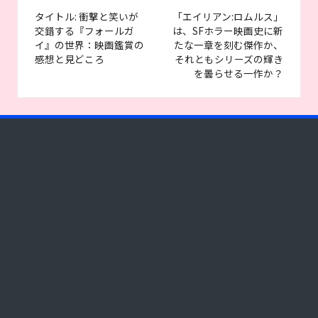
navigation
タイトル: 衝撃と笑いが
「エイリアン:ロムルス」
交錯する『フォールガ
は、SFホラー映画史に新
イ』の世界：映画鑑賞の
たな一章を刻む傑作か、
感想と見どころ
それともシリーズの輝き
を曇らせる一作か？