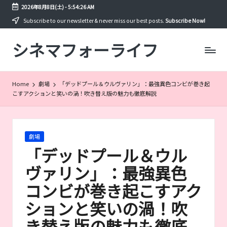
2026年8月8日(土)
-
5:54:26 AM
Skip
Subscribe to our newsletter & never miss our best posts.
Subscribe Now!
to
シネマフォーライフ
content
映
画
や
ド
Home
劇場
「デッドプール＆ウルヴァリン」：最強異色コンビが巻き起
ラ
こすアクションと笑いの渦！吹き替え版の魅力も徹底解説
マ
を
年
間
Posted
劇場
300
in
「デッドプール＆ウル
本
以
ヴァリン」：最強異色
上
コンビが巻き起こすアク
見
る
ションと笑いの渦！吹
筆
者
き替え版の魅力も徹底