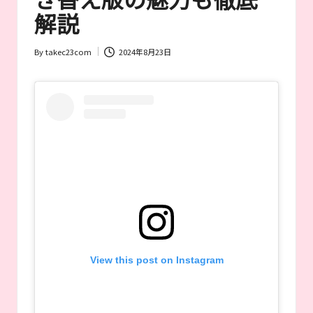
が
解説
お
す
す
By
takec23com
2024年8月23日
Posted
め
by
す
る
作
品
や
女
優
を
紹
介
View this post on Instagram