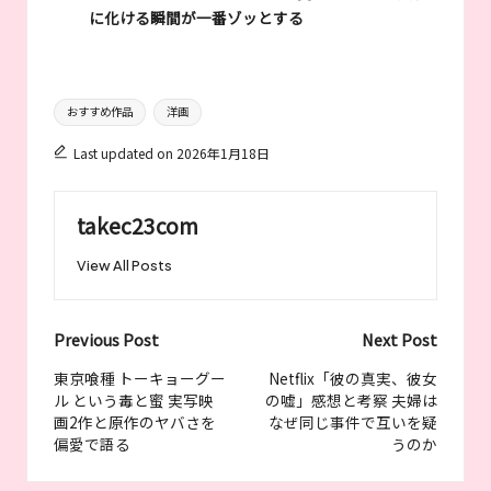
に化ける瞬間が一番ゾッとする
Tags:
おすすめ作品
洋画
Last updated on 2026年1月18日
takec23com
View All Posts
Post
Previous Post
Next Post
navigation
東京喰種 トーキョーグー
Netflix「彼の真実、彼女
ル という毒と蜜 実写映
の嘘」感想と考察 夫婦は
画2作と原作のヤバさを
なぜ同じ事件で互いを疑
偏愛で語る
うのか