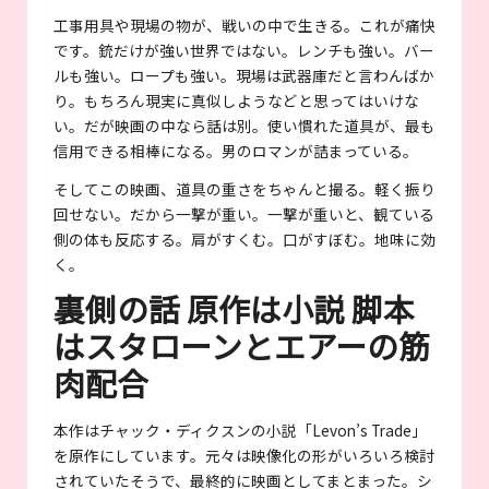
工事用具や現場の物が、戦いの中で生きる。これが痛快
です。銃だけが強い世界ではない。レンチも強い。バー
ルも強い。ロープも強い。現場は武器庫だと言わんばか
り。もちろん現実に真似しようなどと思ってはいけな
い。だが映画の中なら話は別。使い慣れた道具が、最も
信用できる相棒になる。男のロマンが詰まっている。
そしてこの映画、道具の重さをちゃんと撮る。軽く振り
回せない。だから一撃が重い。一撃が重いと、観ている
側の体も反応する。肩がすくむ。口がすぼむ。地味に効
く。
裏側の話 原作は小説 脚本
はスタローンとエアーの筋
肉配合
本作はチャック・ディクスンの小説「Levon’s Trade」
を原作にしています。元々は映像化の形がいろいろ検討
されていたそうで、最終的に映画としてまとまった。シ