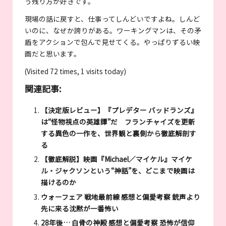
う残り方が好きです。
現場の話に戻すと、仕事ってしんどいですよね。しんど
いのに、なぜか誇りがある。ワーキングマンは、その矛
盾をアクションで包んで見せてくる。やっぱりずるい映
画だと思います。
(Visited 72 times, 1 visits today)
関連記事:
【決定版レビュー】『プレデター バッドランズ』
は“怪物視点の英雄譚”だ フランチャイズを更新
する異色の一作を、世界観と裏側から徹底解剖す
る
【徹底解説】映画『Michael／マイケル』マイケ
ル・ジャクソンという“神話”を、どこまで映画は
描けるのか
ウォーフェア 戦地最前線 感想と偏愛考察 銃声より
先に来る沈黙が一番怖い
28年後… 白骨の神殿 感想と偏愛考察 恐怖が信仰