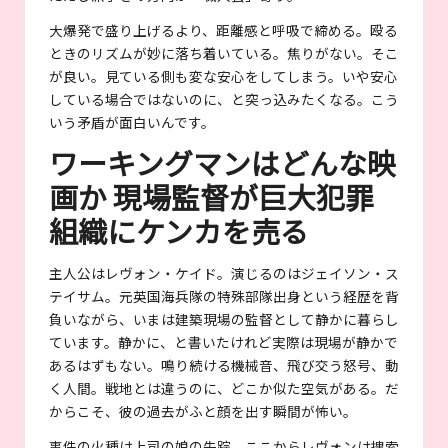
大爆発で盛り上げるより、距離感と呼吸で締める。殴る
ときのリズムが妙に落ち着いている。焦りがない。そこ
が良い。見ている側も変な安心をしてしまう。いや安心
している場合ではないのに、と突っ込みたくなる。こう
いう矛盾が面白いんです。
ワーキングマンはどんな映
画か 現場監督が巨大犯罪
組織にケンカを売る
主人公はレヴォン・ケイド。演じるのはジェイソン・ス
テイサム。元英国海兵隊の特殊部隊出身という経歴を背
負いながら、いまは建築現場の監督として静かに暮らし
ています。静かに、と書いたけれど実際は現場が静かで
あるはずもない。鳴り続ける機械音、飛び交う怒号、動
く人間。戦地とは違うのに、どこか似た空気がある。だ
からこそ、彼の過去がふと顔を出す瞬間が怖い。
事件の火種は上司の娘の失踪。ここからレヴォンは捜索