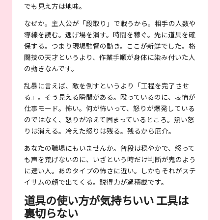
でも見え方は地味。
なぜか。主人公が「段取り」で戦うから。相手の人数や
導線を読む。逃げ場を潰す。時間を稼ぐ。先に道具を確
保する。つまり現場監督の動き。ここが新鮮でした。格
闘技の天才というより、作業手順が身体に染み付いた人
の動きなんです。
乱暴に言えば、敵を倒すというより「工程を完了させ
る」。そう見える瞬間がある。殴っているのに、表情が
仕事モード。怖い。何が怖いって、怒りが爆発している
のではなく、怒りが冷えて固まっているところ。熱い怒
りは消える。冷えた怒りは残る。残るから厄介。
あなたの職場にもいませんか。普段は穏やかで、怒って
も声を荒げないのに、いざという時だけ判断が鬼のよう
に速い人。あのタイプの怖さに近い。しかもそれがステ
イサムの顔で出てくる。説得力が過積載です。
道具の使い方が気持ちいい 工具は
裏切らない