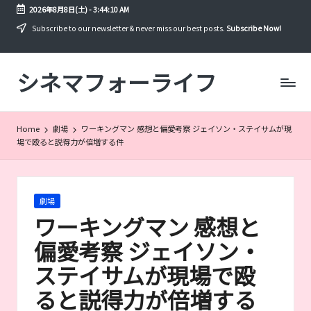
2026年8月8日(土)
-
3:44:11 AM
Skip
Subscribe to our newsletter & never miss our best posts.
Subscribe Now!
to
content
シネマフォーライフ
映
画
や
ド
Home
劇場
ワーキングマン 感想と偏愛考察 ジェイソン・ステイサムが現
ラ
場で殴ると説得力が倍増する件
マ
を
年
間
Posted
劇場
300
in
ワーキングマン 感想と
本
以
偏愛考察 ジェイソン・
上
ステイサムが現場で殴
見
る
ると説得力が倍増する
筆