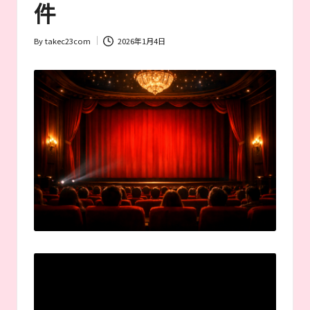
者
件
が
お
By
takec23com
2026年1月4日
す
Posted
す
by
め
す
る
作
品
や
女
優
を
紹
介