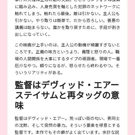
に踏み込み、人身売買を軸とした犯罪のネットワークに
触れてしまう。触れたら最後。敵は引かない。主人公も
引かない。やり取りは簡単で、だから恐ろしい。善悪の
講義は始まらない。誰かを取り戻すために、手段が剥き
出しになっていく。
この映画が上手いのは、主人公の動機が綺麗すぎないと
ころです。正義の味方というより、義理と怒りの人。職
場の人間関係を大事にするタイプの頑固者。現場で一番
厄介なやつ。頼りになるが、怒らせたら終わるやつ。そ
ういうリアリティがある。
監督はデヴィッド・エアー
ステイサムと再タッグの意
味
監督はデヴィッド・エアー。荒っぽい街の匂い、男同士
の沈黙、そして突然の暴力。そういう要素を得意とする
監督です。本作でもその癖がよく出ています。余計な説