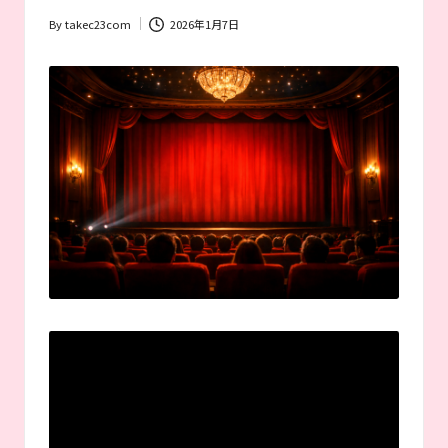
者
が
By
takec23com
2026年1月7日
Posted
お
by
す
す
め
す
る
作
品
や
女
優
を
紹
介