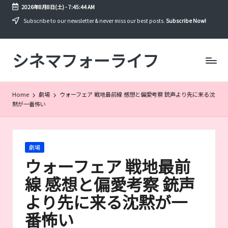
2026年8月8日(土)
-
7:45:44 AM
Skip
Subscribe to our newsletter & never miss our best posts.
Subscribe Now!
to
content
シネマフォーライフ
映
画
や
ド
Home
劇場
ウォーフェア 戦地最前線 感想と偏愛考察 銃声より先に来る沈
ラ
黙が一番怖い
マ
を
年
間
Posted
劇場
300
in
ウォーフェア 戦地最前
本
以
線 感想と偏愛考察 銃声
上
より先に来る沈黙が一
見
る
番怖い
筆