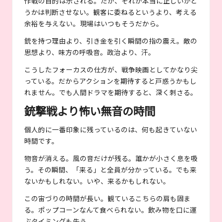
作戦の目的は示される。だが、それが本当に正しいかど
うかは判断させない。観客に委ねるというより、考える
余裕を与えない。現場はいつもそうだから。
銃を持つ理由より、引き金を引く瞬間の指の震え。敵の
思想より、味方の呼吸音。政治より、汗。
こうしたフォーカスの仕方が、戦争映画としてかなり尖
っている。だからアクションを期待すると戸惑うかもし
れません。でも人間ドラマを期待すると、深く刺さる。
銃撃戦より怖い無音の時間
個人的に一番印象に残っているのは、何も起きていない
時間です。
物音が消える。風の音だけが残る。誰かが小さく息を吸
う。その瞬間、「来る」と全員が分かっている。でも来
ないかもしれない。いや、来るかもしれない。
この宙づりの時間が長い。観ているこちらの肩も固ま
る。ポップコーンなんて食べられない。飲み物を口に運
ぶタイミングも失う。