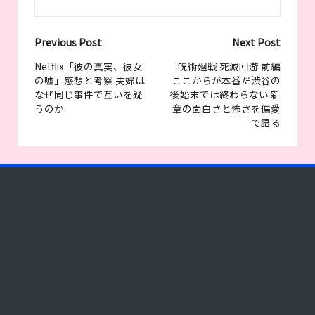
Post
Previous Post
Next Post
navigation
Netflix「彼の真実、彼女
呪術廻戦 死滅回游 前編
の嘘」感想と考察 夫婦は
ここからが本番だ渋谷の
なぜ同じ事件で互いを疑
後始末では終わらない 新
うのか
章の面白さと怖さを偏愛
で語る