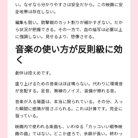
い。なぜなら分かりやすさは安全だから。この映画に安
全地帯は存在しない。
編集も鋭い。銃撃戦のカット割りが細かすぎない。だか
ら状況が把握できる。その一方で、血の描写は必要以上
に強調しない。見せるより、想像させる。
音楽の使い方が反則級に効
く
劇伴は控えめです。
盛り上げるための音楽はほぼ鳴らない。代わりに環境音
が支配する。足音、無線のノイズ、装備が擦れる音。
音楽が入る場面は、本当に限られている。その分、入っ
た瞬間に感情が揺さぶられる。これは計算です。完全に
狙っている。
映画内で使われる楽曲も、いわゆる「カッコいい戦争映
画の曲」ではない。どこか虚ろで、余韻が長い。終わっ