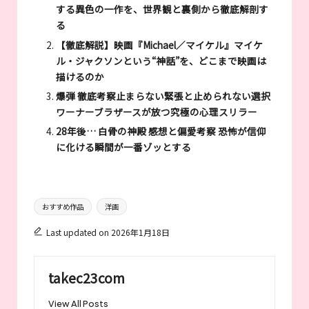
する異色の一作を、世界観と裏側から徹底解剖す
る
【徹底解説】映画『Michael／マイケル』マイケ
ル・ジャクソンという“神話”を、どこまで映画は
描けるのか
爆弾 徹底考察止まらない緊張と止められない選択
ワーナーブラザースが放つ究極の心理スリラー
28年後… 白骨の神殿 感想と偏愛考察 恐怖が信仰
に化ける瞬間が一番ゾッとする
Tags:
おすすめ作品
洋画
Last updated on 2026年1月18日
takec23com
View All Posts