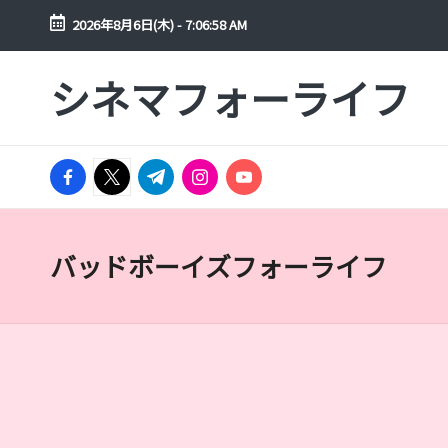
2026年8月6日(木)
-
7:06:59 AM
Skip
シネマフォーライフ
to
映
content
画
や
facebook.com
ド
twitter.com
t.me
instagram.com
youtube.com
ラ
マ
を
バッドボーイズフォーライフ
年
間
300
本
以
上
見