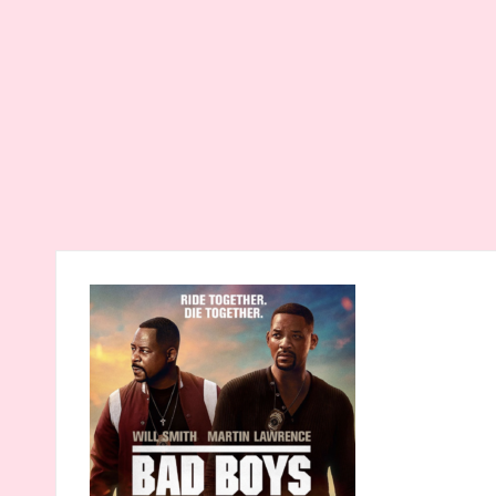
る
筆
者
が
お
す
す
め
す
る
作
品
や
女
優
を
紹