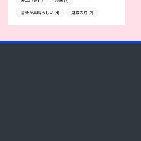
豪華声優
(4)
邦画
(7)
音楽が素晴らしい
(4)
鬼滅の刃
(2)