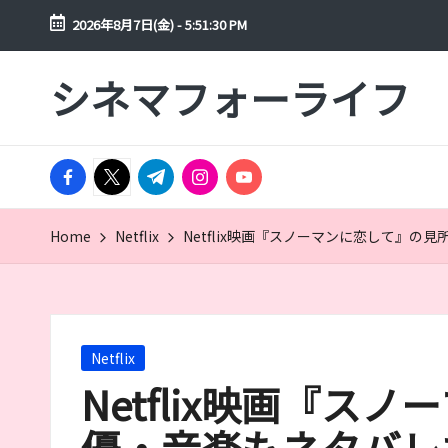
2026年8月7日(金)
-
5:51:31 PM
Skip
シネマフォーライフ
to
映
content
画
や
facebook.com
ド
twitter.com
t.me
instagram.com
youtube.com
ラ
マ
Home
Netflix
Netflix映画『スノーマンに恋して』
を
年
間
300
本
Posted
Netflix
以
in
Netflix映画『
上
見