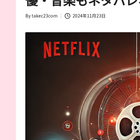
優・音楽もネタバレ
る
筆
By
takec23com
2024年11月23日
者
Posted
が
by
お
す
す
め
す
る
作
品
や
女
優
を
紹