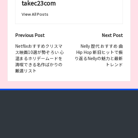
takec23com
View All Posts
Post
Previous Post
Next Post
navigation
Netflixおすすめクリスマ
Nelly 歴代 おすすめ 曲
ス映画10選が勢ぞろい 心
Hip Hop 新旧ヒットで振
温まるホリデームードを
り返るNellyの魅力と最新
満喫できる名作ばかりの
トレンド
厳選リスト