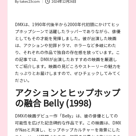
が
By
takec23com
2024年12月26日
Posted
お
by
す
す
DMXは、1990年代後半から2000年代初頭にかけてヒッ
め
プホップシーンで活躍したラッパーでありながら、俳優
す
としてもその才能を発揮しました。彼が出演した映画
る
は、アクションや犯罪ドラマ、ホラーなど多岐にわた
作
り、それぞれの作品で独自の存在感を放っています。こ
品
や
の記事では、DMXが出演したおすすめの映画を厳選し
女
てご紹介します。映画の見どころやストーリーの魅力を
優
たっぷりとお届けしますので、ぜひチェックしてみてく
を
ださい。
紹
アクションとヒップホップ
介
の融合 Belly (1998)
DMXの映画デビュー作「Belly」は、彼の俳優としての
可能性を広げた記念碑的な作品です。この映画は、DMX
がNasと共演し、ヒップホップカルチャーを背景にした