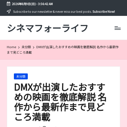
2026年8月9日(日)
-
3:56:43 AM
Skip
Subscribe to our newsletter & never miss our best posts.
Subscribe Now!
to
シネマフォーライフ
content
映
画
や
ド
Home
未分類
DMXが出演したおすすめの映画を徹底解説 名作から最新作
ラ
まで見どころ満載
マ
を
年
間
Posted
未分類
300
in
DMXが出演したおすす
本
以
めの映画を徹底解説 名
上
作から最新作まで見ど
見
る
ころ満載
筆
者